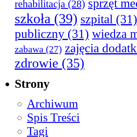
sprzęt m
rehabilitacja
(28)
szkoła
(39)
szpital
(31
publiczny
(31)
wiedza 
zajęcia dodat
zabawa
(27)
zdrowie
(35)
Strony
Archiwum
Spis Treści
Tagi