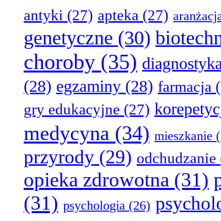
antyki
(27)
apteka
(27)
aranżacj
genetyczne
(30)
biotech
choroby
(35)
diagnostyk
(28)
egzaminy
(28)
farmacja
(
korepetyc
gry edukacyjne
(27)
medycyna
(34)
mieszkanie
(
przyrody
(29)
odchudzanie
opieka zdrowotna
(31)
(31)
psychol
psychologia
(26)