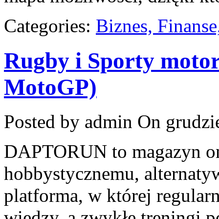
Categories:
Biznes, Finans
Rugby i Sporty motoro
MotoGP)
Posted by admin
On grudzie
DAPTORUN to magazyn onl
hobbystycznemu, alternatyw
platforma, w której regular
wiedzy, a zwykłe treningi po