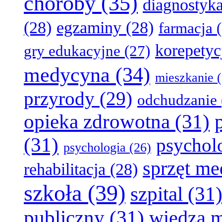
choroby
(35)
diagnostyk
(28)
egzaminy
(28)
farmacja
(
korepetyc
gry edukacyjne
(27)
medycyna
(34)
mieszkanie
(
przyrody
(29)
odchudzanie
opieka zdrowotna
(31)
(31)
psychol
psychologia
(26)
sprzęt m
rehabilitacja
(28)
szkoła
(39)
szpital
(31
publiczny
(31)
wiedza 